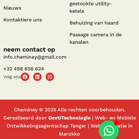
gestookte utility-
Nieuws
ketels
Kontaktiere uns
Behuizing van haard
Passage camera in de
kanalen
neem contact op
info.cheminey@gmail.com
+32 498 658 624
Volg ons
Cheminey © 2025 Alle rechten voorbehouden.
Gerealiseerd door
DevtiTechnologie
| Web- en Mobiele
Ontwikkelingsagentschap Tanger | Websitecreatie in
Marokko